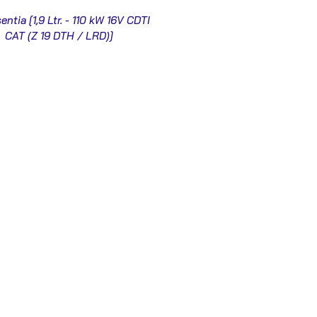
sentia [1,9 Ltr. - 110 kW 16V CDTI
CAT (Z 19 DTH / LRD)]