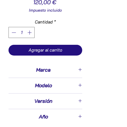
Precio
120,00 €
Impuesto incluido
Cantidad
*
Agregar al carrito
Marca
Ford
Modelo
Galaxy (CA1)(2006->)
Versión
2.0
Año