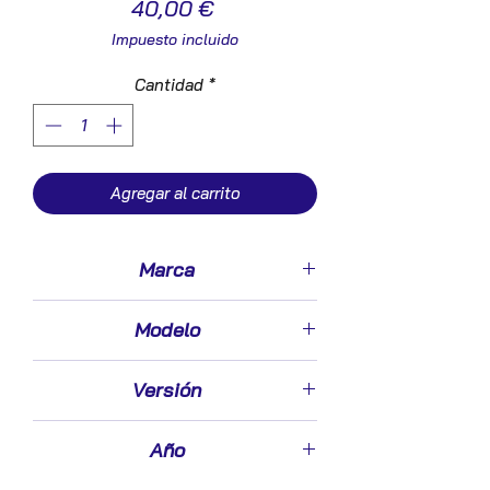
Precio
40,00 €
Impuesto incluido
Cantidad
*
Agregar al carrito
Marca
Mitsubishi
Modelo
Montero (V20/V40)(1992->)
Versión
2.8 TD (V46W)
Año