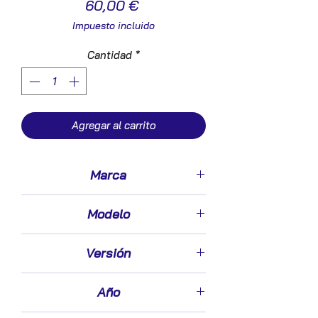
Precio
60,00 €
Impuesto incluido
Cantidad
*
Agregar al carrito
Marca
Ford
Modelo
Focus Berlina (CB8)(2010->)
Versión
2.0 Sport [2,0 Ltr. - 120 kW TDCi CAT]
Año