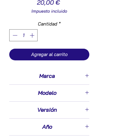
Precio
20,00 €
Impuesto incluido
Cantidad
*
Agregar al carrito
Marca
Citroen
Modelo
C4 Berlina (06.2004->)
Versión
1.6 HDi
Año