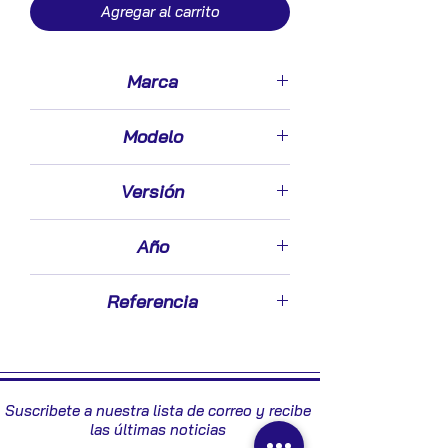
Agregar al carrito
Marca
Peugeot
Modelo
508 (10.2010->)
Versión
2.0 Allure [2,0 Ltr. - 110 kW Blue-HDI
Año
FAP]
2017
Referencia
96758892XT
Suscribete a nuestra lista de correo y recibe
las últimas noticias