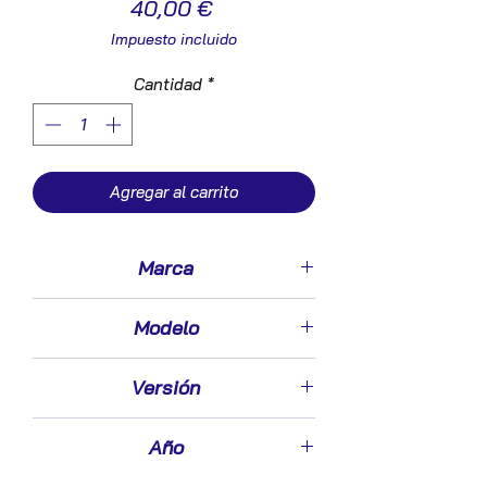
Precio
40,00 €
Impuesto incluido
Cantidad
*
Agregar al carrito
Marca
Skoda
Modelo
Octavia Berlina (1Z3)(2004->)
Versión
2.0 TDI 16V
Año