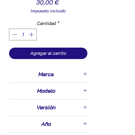
Precio
30,00 €
Impuesto incluido
Cantidad
*
Agregar al carrito
Marca
Audi
Modelo
A4 Berlina (8E)(2000->)
Versión
1.9 TDI (96kW) [1,9 Ltr. - 96 kW TDI]
Año