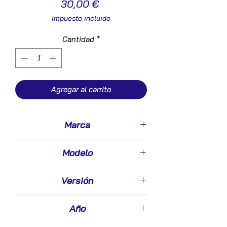
Precio
30,00 €
Impuesto incluido
Cantidad
*
Agregar al carrito
Marca
Audi
Modelo
A6 Berlina (4B2)(1997->)
Versión
2.5 TDI [2,5 Ltr. - 110 kW V6 24V TDI]
Año