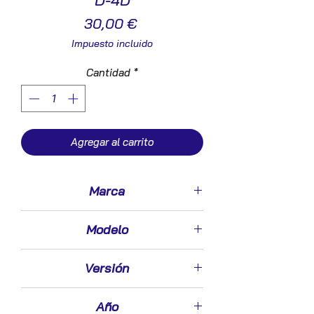
D-4D
Precio
30,00 €
Impuesto incluido
Cantidad
*
Agregar al carrito
Marca
Toyota
Modelo
Yaris (NCP1/NLP1/SCP1)(1999->)
Versión
1.4 D-4D
Año