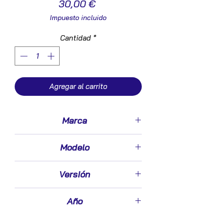
Precio
30,00 €
Impuesto incluido
Cantidad
*
Agregar al carrito
Marca
Toyota
Modelo
Corolla (E12)(2002->)
Versión
2.0 D-4D
Año