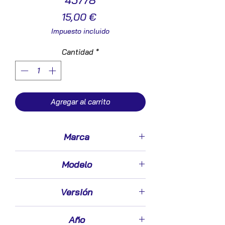
45778
Precio
15,00 €
Impuesto incluido
Cantidad
*
Agregar al carrito
Marca
Daewoo
Modelo
Lanos (1997->)
Versión
1.5
Año