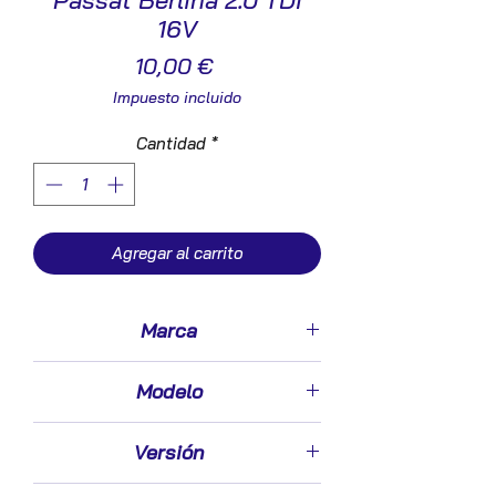
Passat Berlina 2.0 TDI
16V
Precio
10,00 €
Impuesto incluido
Cantidad
*
Agregar al carrito
Marca
Volkswagen
Modelo
Passat Berlina (3C2)(2005->)
Versión
2.0 TDI 16V