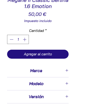
Megane II Classic Berlina
1.6 Emotion
Precio
50,00 €
Impuesto incluido
Cantidad
*
Agregar al carrito
Marca
Renault
Modelo
Megane II Classic Berlina (2003->)
Versión
1.6 Emotion [1,6 Ltr. - 82 kW 16V]