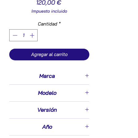
Precio
120,00 €
Impuesto incluido
Cantidad
*
Agregar al carrito
Marca
Opel
Modelo
Astra J Sports Tourer (08.2010->)
Versión
1.7 Enjoy [1,7 Ltr. - 92 kW 16V CDTI]
Año