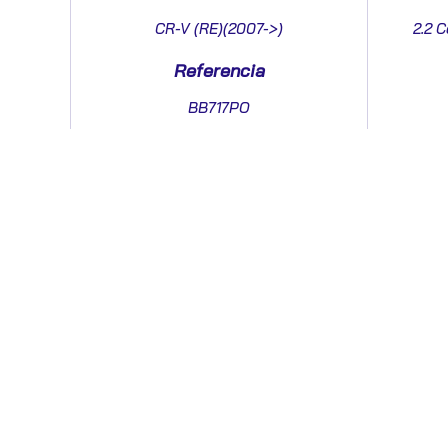
CR-V (RE)(2007->)
2.2 C
Referencia
BB717PO