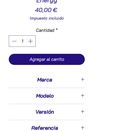
Energy
Precio
40,00 €
Impuesto incluido
Cantidad
*
Agregar al carrito
Marca
Opel
Modelo
Astra H Berlina (11.2006->)
Versión
1.7 Energy [1,7 Ltr. - 81 kW 16V CDTI]
Referencia