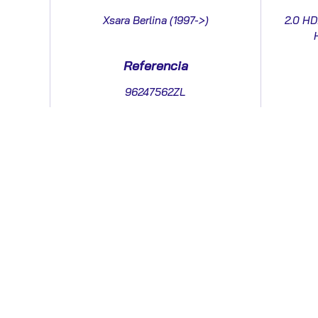
Xsara Berlina (1997->)
2.0 HD
Referencia
96247562ZL