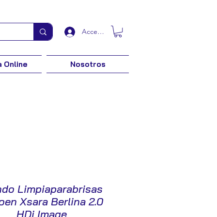
Acceder
 Online
Nosotros
do Limpiaparabrisas
oen Xsara Berlina 2.0
HDi Image