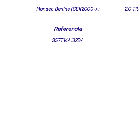
Mondeo Berlina (GE)(2000->)
2.0 Ti
Referencia
3S7T14A132BA