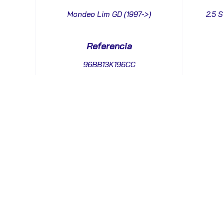
Mondeo Lim GD (1997->)
2.5 S
Referencia
96BB13K196CC