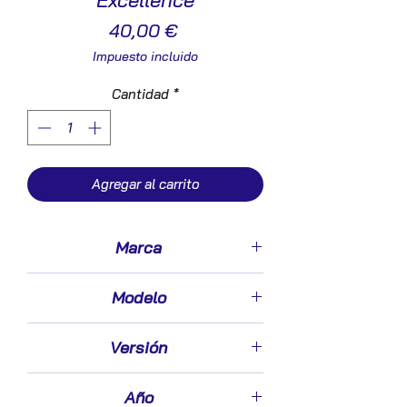
Excellence
Precio
40,00 €
Impuesto incluido
Cantidad
*
Agregar al carrito
Marca
Opel
Modelo
Meriva B (03.2010->)
Versión
1.7 Excellence [1,7 Ltr. - 96 kW 16V
Año
CDTI]