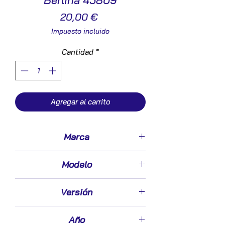
Berlina 45809
Precio
20,00 €
Impuesto incluido
Cantidad
*
Agregar al carrito
Marca
Daewoo
Modelo
Nubira Berlina (2003->)
Versión
1.6
Año