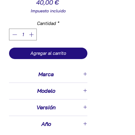
Precio
40,00 €
Impuesto incluido
Cantidad
*
Agregar al carrito
Marca
Volvo
Modelo
S 80 Berlina (1998->)
Versión
2.5 TDI
Año