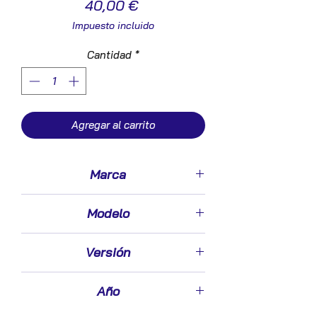
Precio
40,00 €
Impuesto incluido
Cantidad
*
Agregar al carrito
Marca
Fiat
Modelo
Seicento (187)(1998->)
Versión
1.1 (187AXB, 187AXB1A)
Año