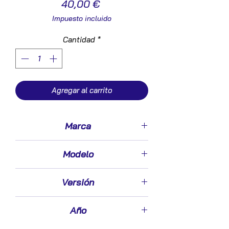
Precio
40,00 €
Impuesto incluido
Cantidad
*
Agregar al carrito
Marca
Kia
Modelo
Picanto (2004->)
Versión
1.1 CRDi
Año