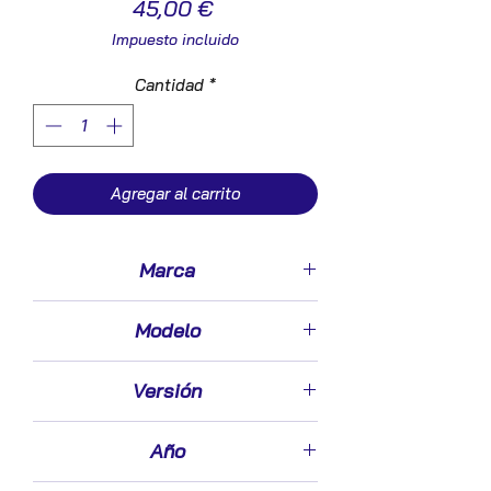
Precio
45,00 €
Impuesto incluido
Cantidad
*
Agregar al carrito
Marca
Peugeot
Modelo
406 Berlina (S1/S2)
Versión
1.9 TD
Año