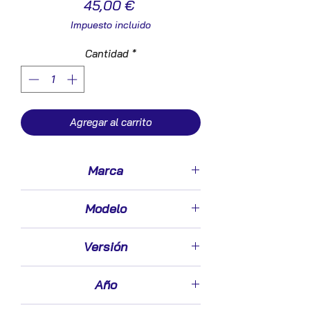
Precio
45,00 €
Impuesto incluido
Cantidad
*
Agregar al carrito
Marca
Opel
Modelo
Zafira B(2005->)
Versión
1.7 Family [1,7 Ltr. - 81 kW 16V CDTI]
Año