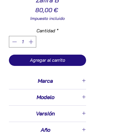
Zafira B
Precio
80,00 €
Impuesto incluido
Cantidad
*
Agregar al carrito
Marca
Opel
Modelo
Zafira B(2005->)
Versión
1.7 Family [1,7 Ltr. - 81 kW 16V CDTI]
Año