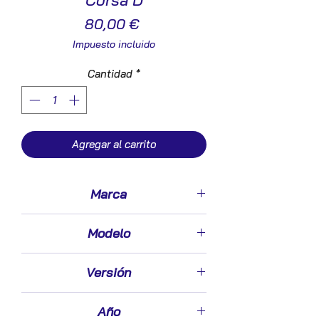
Corsa D
Precio
80,00 €
Impuesto incluido
Cantidad
*
Agregar al carrito
Marca
Opel
Modelo
Corsa D (2006->)
Versión
1.3 CDTI
Año