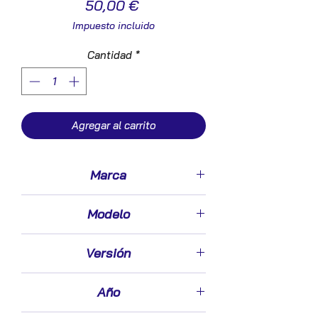
Precio
50,00 €
Impuesto incluido
Cantidad
*
Agregar al carrito
Marca
Seat
Modelo
Ibiza (6L1)(04.2002 ->)
Versión
1.9 SDI
Año