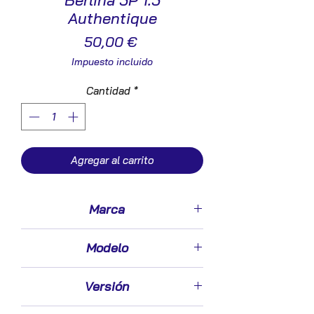
Berlina 5P 1.5
Authentique
Precio
50,00 €
Impuesto incluido
Cantidad
*
Agregar al carrito
Marca
Renault
Modelo
Megane II Berlina 5P (10.2002->)
Versión
1.5 Authentique [1,5 Ltr. - 74 kW dCi