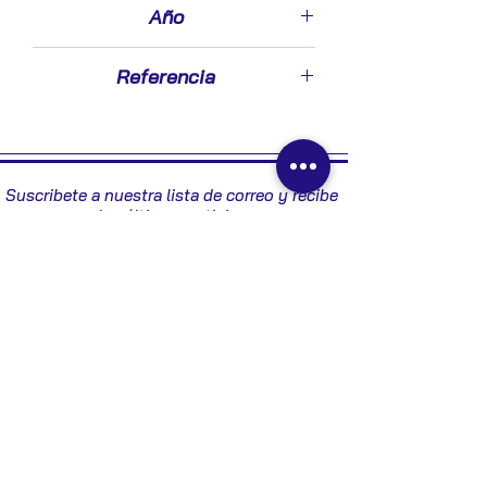
Año
Diesel]
2003
Referencia
8200334419 - R0410B024B
Suscribete a nuestra lista de correo y recibe
las últimas noticias
Enviar