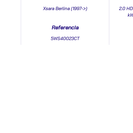
Xsara Berlina (1997->)
2.0 HDi
kW
Referencia
5WS40023CT