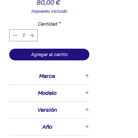
Precio
80,00 €
Impuesto incluido
Cantidad
*
Agregar al carrito
Marca
Alfa Romeo
Modelo
Alfa 166 (1998->)
Versión
2.4 JTD [2,4 Ltr. - 100 kW JTD CAT]
Año