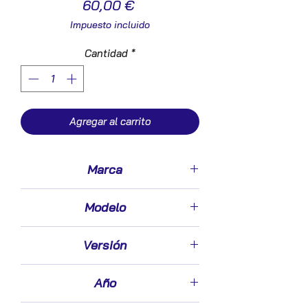
Precio
60,00 €
Impuesto incluido
Cantidad
*
Agregar al carrito
Marca
Audi
Modelo
Q7 (4L)(2006->)
Versión
3.0 TDI [3,0 Ltr. - 171 kW V6 24V TDI]
Año