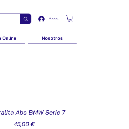
Acceder
 Online
Nosotros
alita Abs BMW Serie 7
Precio
45,00 €