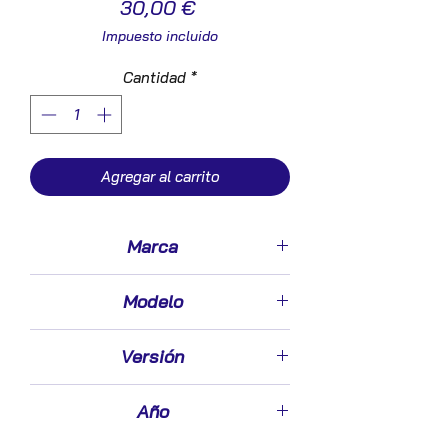
Precio
30,00 €
Impuesto incluido
Cantidad
*
Agregar al carrito
Marca
Saab
Modelo
9-5 Berlina (2001->)
Versión
2.0 T ARC [2,0 Ltr. - 110 kW CAT]
Año