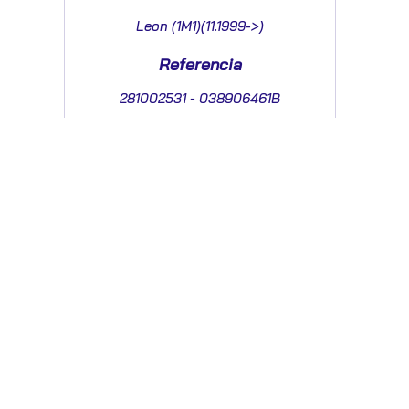
Leon (1M1)(11.1999->)
Referencia
281002531 - 038906461B