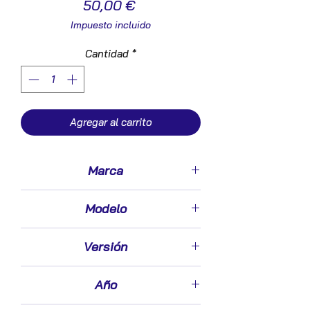
Precio
50,00 €
Impuesto incluido
Cantidad
*
Agregar al carrito
Marca
Honda
Modelo
Civic Berlina 5 (EU7/8)(2001->)
Versión
1.7 CTDi ES [1,7 Ltr. - 74 kW CDTI CAT]
Año