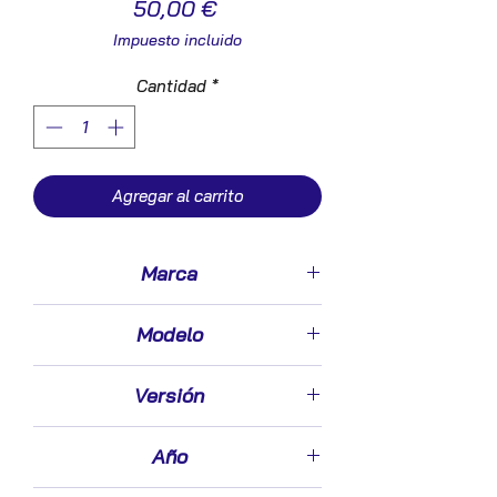
Precio
50,00 €
Impuesto incluido
Cantidad
*
Agregar al carrito
Marca
Kia
Modelo
Carens (UN)(2007->)
Versión
2.0 CRDi 115
Año