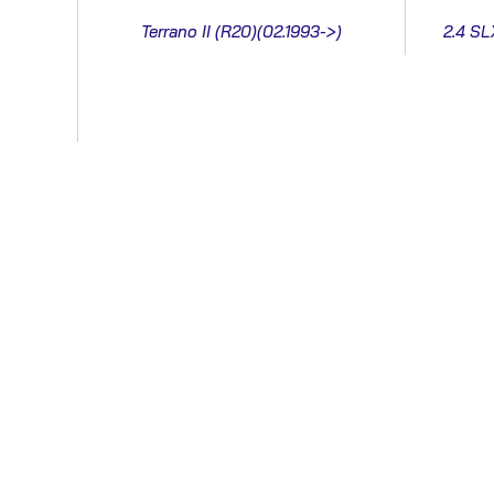
Terrano II (R20)(02.1993->)
2.4 SLX