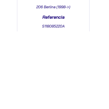
206 Berlina (1998->)
Referencia
S118085220A