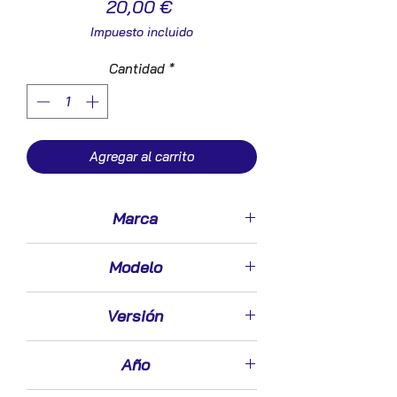
Precio
20,00 €
Impuesto incluido
Cantidad
*
Agregar al carrito
Marca
Opel
Modelo
Vectra C Berlina (2002->)
Versión
1.9 CDTI
Año