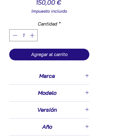
Precio
150,00 €
Impuesto incluido
Cantidad
*
Agregar al carrito
Marca
Citroen
Modelo
Berlingo Furgón (2008->)
Versión
1.6 HDi 110
Año