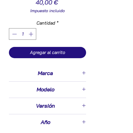
Precio
40,00 €
Impuesto incluido
Cantidad
*
Agregar al carrito
Marca
Skoda
Modelo
Octavia Berlina (1Z3)(2004->)
Versión
2.0 TDI 16V
Año