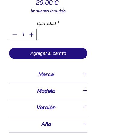
Precio
20,00 €
Impuesto incluido
Cantidad
*
Agregar al carrito
Marca
Peugeot
Modelo
307 (S1)(04.2001->06.2005)
Versión
2.0 XS [2,0 Ltr. - 79 kW HDi FAP]
Año