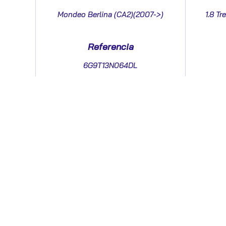
Mondeo Berlina (CA2)(2007->)
1.8 Tr
Referencia
6G9T13N064DL