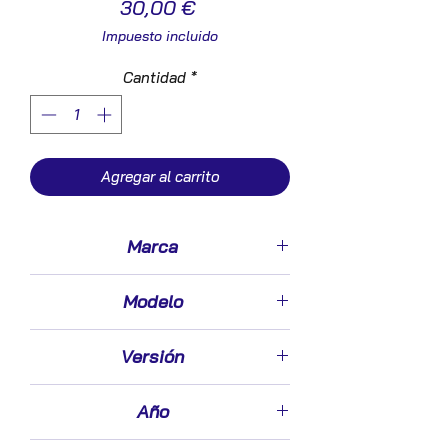
Precio
30,00 €
Impuesto incluido
Cantidad
*
Agregar al carrito
Marca
Renault
Modelo
Twingo I (C06)(05.1993->)
Versión
1.3 (C063/64) [1,3 Ltr. - 40 kW CAT]
Año