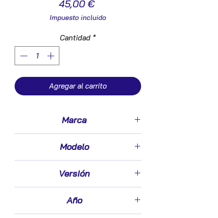
Precio
45,00 €
Impuesto incluido
Cantidad
*
Agregar al carrito
Marca
Renault
Modelo
Scenic II (JM)(2003->)
Versión
1.9 dCi (JM12, JM0G)
Año