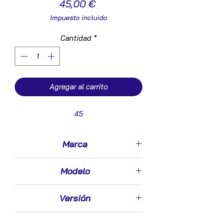
Precio
45,00 €
Impuesto incluido
Cantidad
*
Agregar al carrito
45
Marca
Peugeot
Modelo
307 Break / SW (S1)(->2005)
Versión
2.0 HDI 110