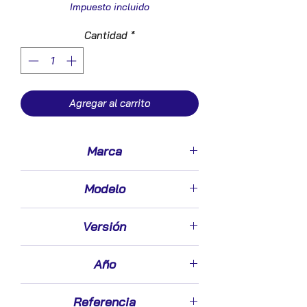
Impuesto incluido
Cantidad
*
Agregar al carrito
Marca
Ford
Modelo
Galaxy (CA1)(2006->)
Versión
2.0
Año
2007
Referencia